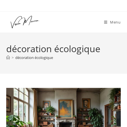
Skip
to
content
Menu
décoration écologique
>
décoration écologique