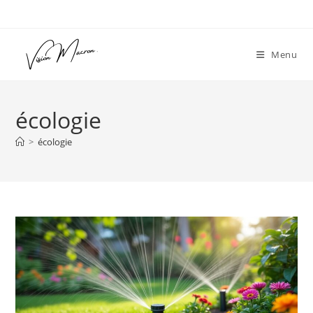
Skip
to
content
Menu
écologie
>
écologie