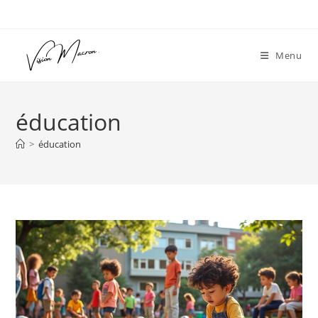
Skip
to
content
Menu
éducation
>
éducation