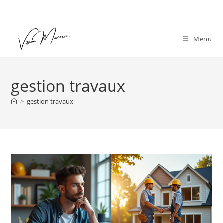
Skip
to
content
Menu
gestion travaux
>
gestion travaux