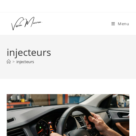
Skip
to
content
Menu
injecteurs
>
injecteurs