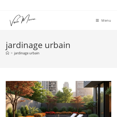
Skip
to
content
Menu
jardinage urbain
>
jardinage urbain