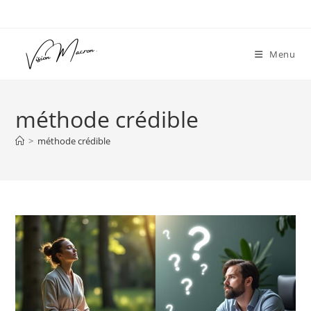
Skip
to
content
Menu
méthode crédible
>
méthode crédible