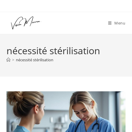
Skip
to
content
Menu
nécessité stérilisation
>
nécessité stérilisation