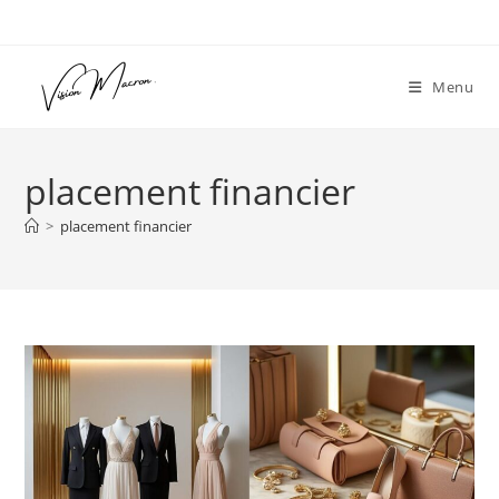
Skip
to
content
Menu
placement financier
>
placement financier