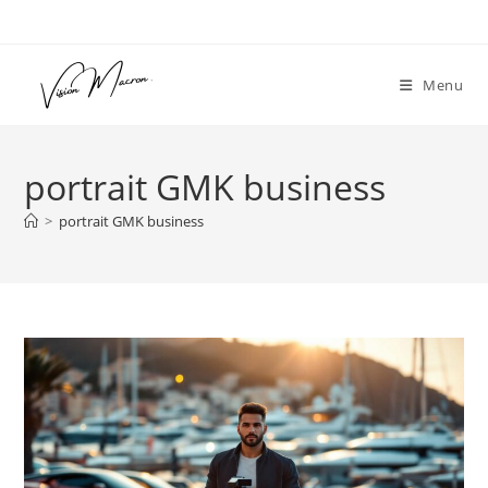
Skip
to
content
Menu
portrait GMK business
>
portrait GMK business