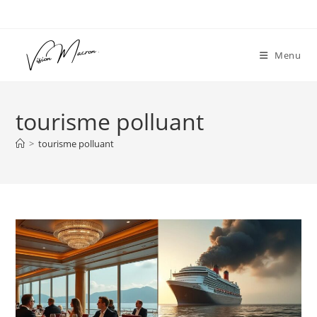
Skip
to
content
Menu
tourisme polluant
>
tourisme polluant