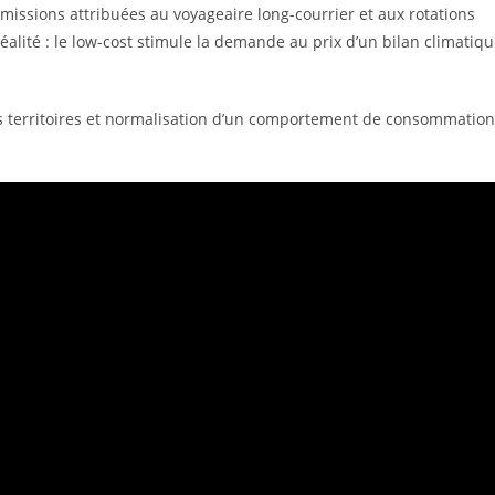
missions attribuées au voyageaire long-courrier et aux rotations
réalité : le low-cost stimule la demande au prix d’un bilan climatiq
es territoires et normalisation d’un comportement de consommation