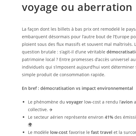
voyage ou aberration 
La façon dont les billets à bas prix ont remodelé le pa
embarquent désormais pour l’autre bout de l’Europe pour
ploient sous des flux massifs et souvent mal maîtrisés. 
question brutale : s’agit-il d’une véritable
démocratisat
patrimoine local ? Entre promesses d’accès universel au 
individuels qui s’imposent aujourd’hui vont déterminer
simple produit de consommation rapide.
En bref : démocratisation vs impact environnemental
Le phénomène du
voyager
low-cost a rendu l’
avion
a
collective. ✈️
Le secteur aérien représente environ
41%
des émissi
🌍
Le modèle
low-cost
favorise le
fast travel
et la surco