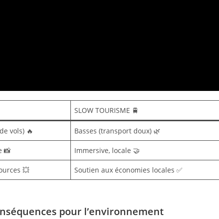
SLOW TOURISME 🚆
de vols) 🔥
Basses (transport doux) 🌿
e 📸
Immersive, locale 🤝
ources 💥
Soutien aux économies locales ✅
conséquences pour l’environnement