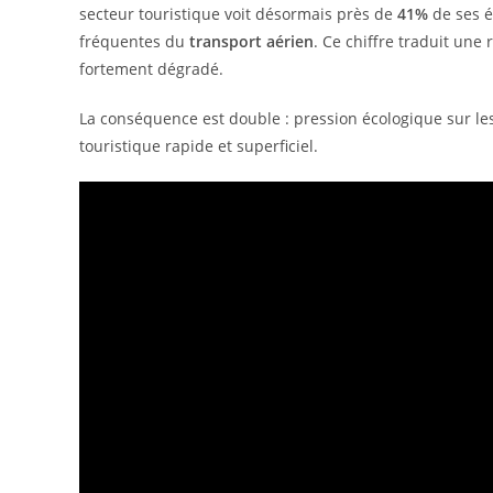
secteur touristique voit désormais près de
41%
de ses é
fréquentes du
transport aérien
. Ce chiffre traduit une 
fortement dégradé.
La conséquence est double : pression écologique sur l
touristique rapide et superficiel.