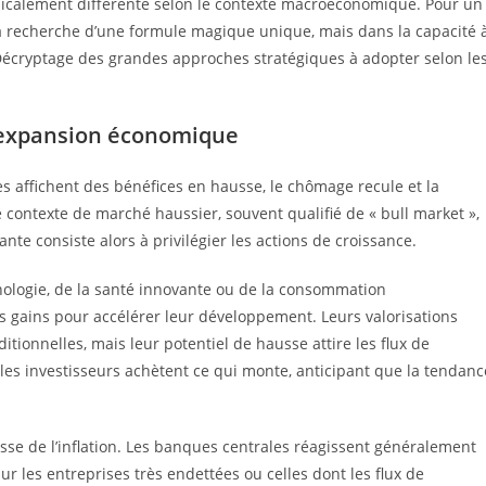
radicalement différente selon le contexte macroéconomique. Pour un
 la recherche d’une formule magique unique, mais dans la capacité 
 Décryptage des grandes approches stratégiques à adopter selon le
d’expansion économique
es affichent des bénéfices en hausse, le chômage recule et la
contexte de marché haussier, souvent qualifié de « bull market »,
rante consiste alors à privilégier les actions de croissance.
hnologie, de la santé innovante ou de la consommation
rs gains pour accélérer leur développement. Leurs valorisations
ionnelles, mais leur potentiel de hausse attire les flux de
les investisseurs achètent ce qui monte, anticipant que la tendanc
se de l’inflation. Les banques centrales réagissent généralement
sur les entreprises très endettées ou celles dont les flux de